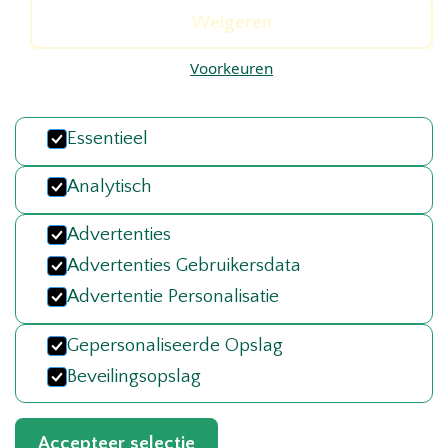
Contact
Weigeren
010 - 4212886
Voorkeuren
directie@de-horizon.net
Essentieel
Katholieke Basisschool de Horizon
Goudkruid 105
Analytisch
3068 SV Rotterdam, Nederland
Advertenties
Advertenties Gebruikersdata
Advertentie Personalisatie
Privacy Policy
Gepersonaliseerde Opslag
©
2026
De Horizon
. Ontwerp & realisatie door
Loef & Lot
Beveilingsopslag
Accepteer selectie