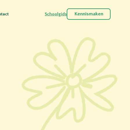
Kennismaken
tact
Schoolgids