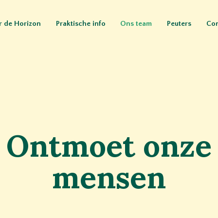
r de Horizon
Praktische info
Ons team
Peuters
Con
Ontmoet onze
mensen